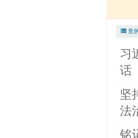
党
习
话
坚
法
铭