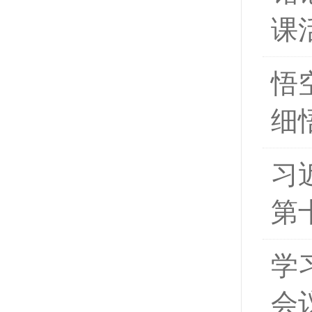
课
悟
细
习
第
学
会