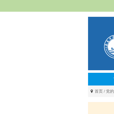
首页
/
党