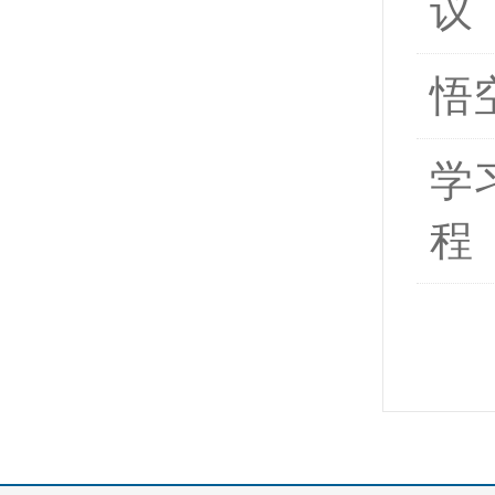
议
悟
学
程