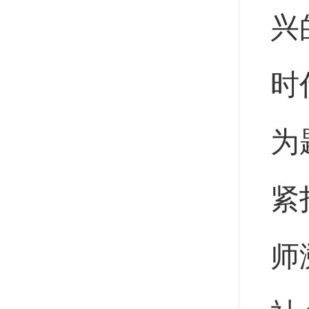
兴
时
为
紧
师