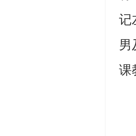
记
男
课