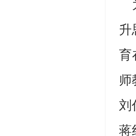
升
育
师
刘
蒋