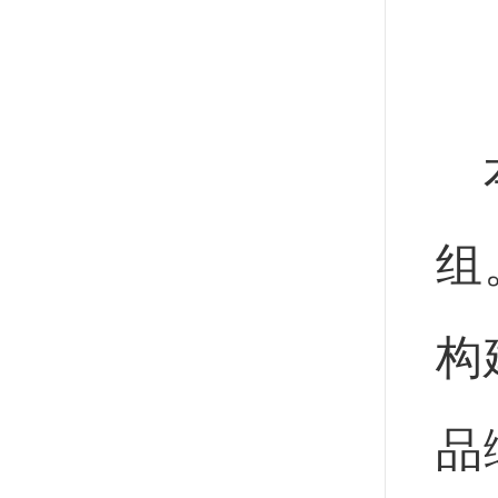
组
构
品