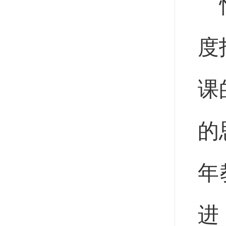
度
课
的
年
进