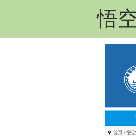
悟空
首页
/
悟